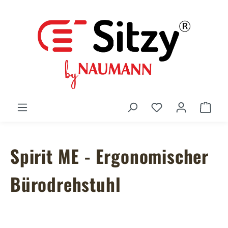
Zum Hauptinhalt springen
Du hast 0 Produ
Ware
Spirit ME - Ergonomischer
Bürodrehstuhl