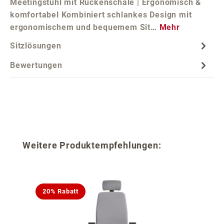
Meetingstuhl mit Rückenschale | Ergonomisch &
komfortabel Kombiniert schlankes Design mit
ergonomischem und bequemem Sit…
Mehr
Sitzlösungen
Bewertungen
Produktgalerie überspringen
Weitere Produktempfehlungen:
20% Rabatt