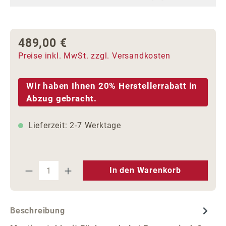
489,00 €
Regulärer Preis:
Preise inkl. MwSt. zzgl. Versandkosten
Wir haben Ihnen 20% Herstellerrabatt in
Abzug gebracht.
Lieferzeit: 2-7 Werktage
Produkt Anzahl: Gib den gewünschten We
In den Warenkorb
Beschreibung