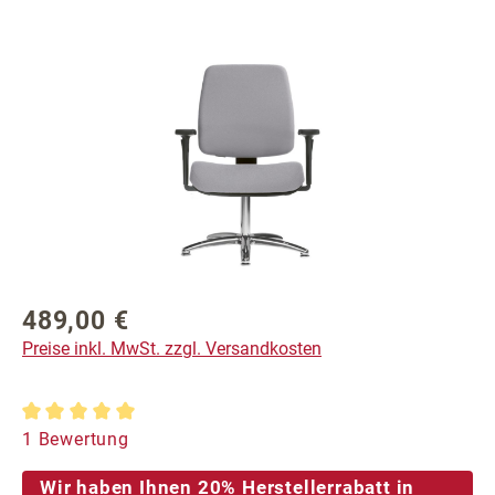
Bildergalerie überspringen
489,00 €
Regulärer Preis:
Preise inkl. MwSt. zzgl. Versandkosten
Durchschnittliche Bewertung von 5 von 5 Sternen
1 Bewertung
Wir haben Ihnen 20% Herstellerrabatt in