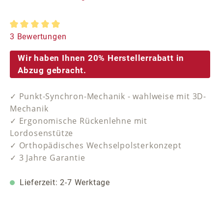
Durchschnittliche Bewertung von 5 von 5 Sternen
3 Bewertungen
Wir haben Ihnen 20% Herstellerrabatt in
Abzug gebracht.
✓ Punkt-Synchron-Mechanik - wahlweise mit 3D-
Mechanik
✓ Ergonomische Rückenlehne mit
Lordosenstütze
✓ Orthopädisches Wechselpolsterkonzept
✓ 3 Jahre Garantie
Lieferzeit: 2-7 Werktage