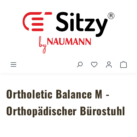
Zum Hauptinhalt springen
Du hast 0 Produ
Ware
Ortholetic Balance M -
Orthopädischer Bürostuhl