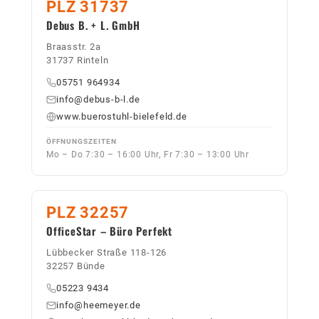
PLZ 31737
Debus B. + L. GmbH
Braasstr. 2a
31737 Rinteln
05751 964934
info@debus-b-l.de
www.buerostuhl-bielefeld.de
ÖFFNUNGSZEITEN
Mo – Do 7:30 – 16:00 Uhr, Fr 7:30 – 13:00 Uhr
PLZ 32257
OfficeStar – Büro Perfekt
Lübbecker Straße 118-126
32257 Bünde
05223 9434
info@heemeyer.de