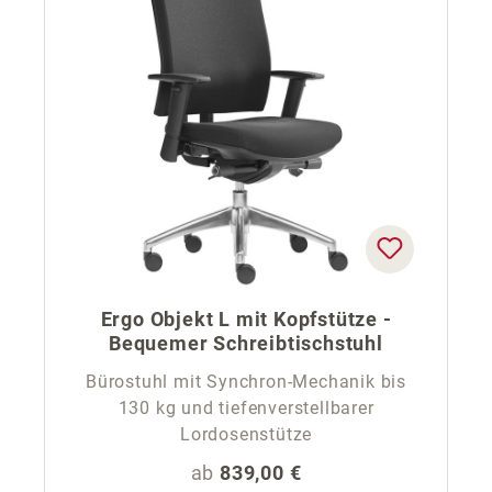
Ergo Objekt L mit Kopfstütze -
Bequemer Schreibtischstuhl
Bürostuhl mit Synchron-Mechanik bis
130 kg und tiefenverstellbarer
Lordosenstütze
Regulärer Preis:
ab
839,00 €