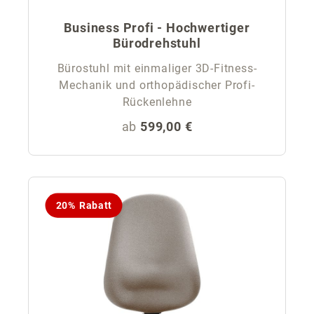
Business Profi - Hochwertiger
Bürodrehstuhl
Bürostuhl mit einmaliger 3D-Fitness-
Mechanik und orthopädischer Profi-
Rückenlehne
Regulärer Preis:
ab
599,00 €
20% Rabatt