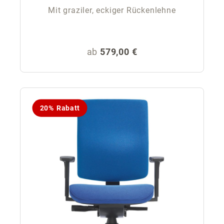
Mit graziler, eckiger Rückenlehne
Regulärer Preis:
ab
579,00 €
20% Rabatt