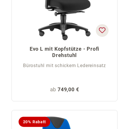
Evo L mit Kopfstütze - Profi
Drehstuhl
Bürostuhl mit schickem Ledereinsatz
Regulärer Preis:
ab
749,00 €
20% Rabatt