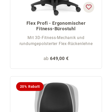
Flex Profi - Ergonomischer
Fitness-Bürostuhl
Mit 3D-Fitness-Mechanik und
rundumgepolsterter Flex-Rückenlehne
Regulärer Preis:
ab
649,00 €
20% Rabatt