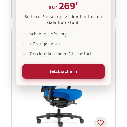
269
€
nur
Regulärer Preis:
ab
609,00 €
Sichern Sie sich jetzt den limitierten
Gala Bürostuhl.
Schnelle Lieferung
20% Rabatt
Günstiger Preis
Druckentlastender Sitzkomfort
Jetzt sichern