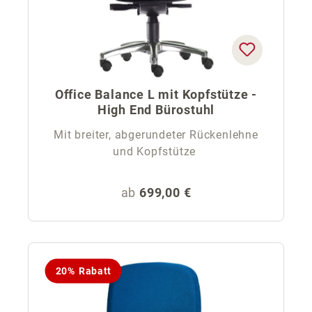
Office Balance L mit Kopfstütze -
High End Bürostuhl
Mit breiter, abgerundeter Rückenlehne
und Kopfstütze
Regulärer Preis:
ab
699,00 €
20% Rabatt