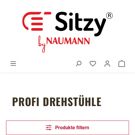
Zum Hauptinhalt springen
Du hast 0 Produ
Ware
PROFI DREHSTÜHLE
Produkte filtern