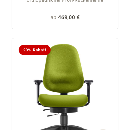
orthopädischer Profi-Rückenlehne
Regulärer Preis:
ab
469,00 €
20% Rabatt