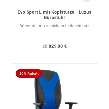
Evo Sport L mit Kopfstütze - Luxus
Bürostuhl
Bürostuhl mit schickem Ledereinsatz
Regulärer Preis:
ab
829,00 €
20% Rabatt