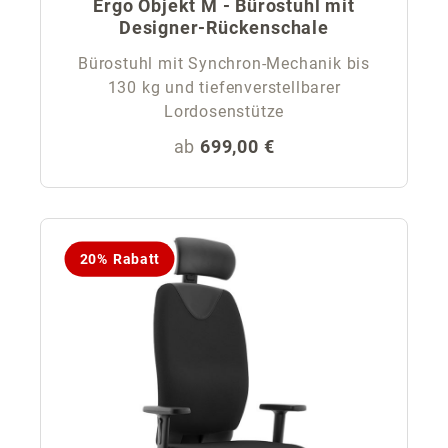
Ergo Objekt M - Bürostuhl mit
Designer-Rückenschale
Bürostuhl mit Synchron-Mechanik bis
130 kg und tiefenverstellbarer
Lordosenstütze
Regulärer Preis:
ab
699,00 €
20% Rabatt