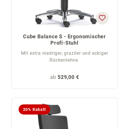
Cube Balance S - Ergonomischer
Profi-Stuhl
Mit extra niedriger, graziler und eckiger
Rückenlehne
Regulärer Preis:
ab
529,00 €
20% Rabatt