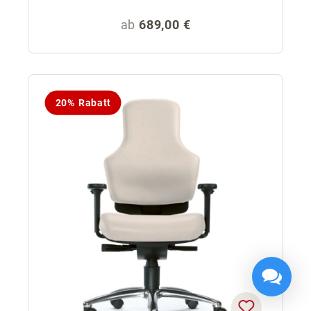
Regulärer Preis:
ab
689,00 €
20% Rabatt