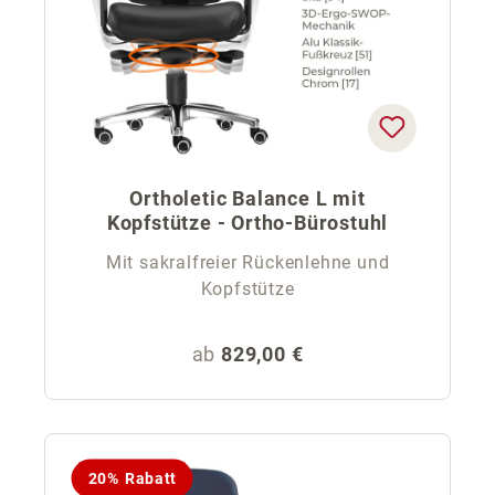
Ortholetic Balance L mit
Kopfstütze - Ortho-Bürostuhl
Mit sakralfreier Rückenlehne und
Kopfstütze
Regulärer Preis:
ab
829,00 €
20% Rabatt