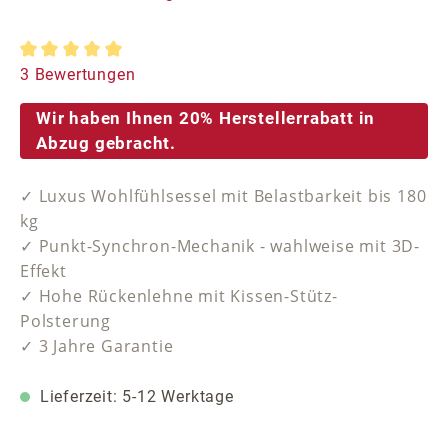
Durchschnittliche Bewertung von 5 von 5 Sternen
3 Bewertungen
Wir haben Ihnen 20% Herstellerrabatt in
Abzug gebracht.
✓ Luxus Wohlfühlsessel mit Belastbarkeit bis 180
kg
✓ Punkt-Synchron-Mechanik - wahlweise mit 3D-
Effekt
✓ Hohe Rückenlehne mit Kissen-Stütz-
Polsterung
✓ 3 Jahre Garantie
Lieferzeit: 5-12 Werktage