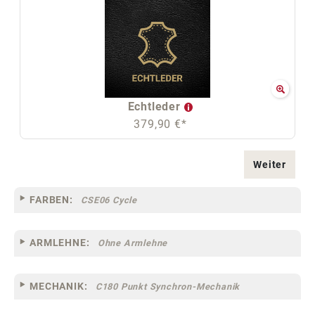
Echtleder
379,90 €*
Weiter
FARBEN:
CSE06 Cycle
ARMLEHNE:
Ohne Armlehne
MECHANIK:
C180 Punkt Synchron-Mechanik