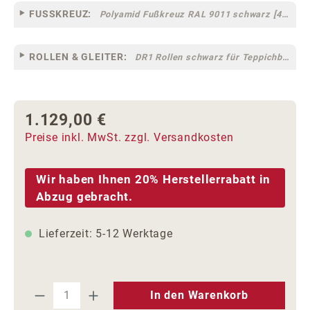
FUSSKREUZ:
Polyamid Fußkreuz RAL 9011 schwarz [44]
ROLLEN & GLEITER:
DR1 Rollen schwarz für Teppichböden [10]
1.129,00 €
Regulärer Preis:
Preise inkl. MwSt. zzgl. Versandkosten
Wir haben Ihnen 20% Herstellerrabatt in
Abzug gebracht.
Lieferzeit: 5-12 Werktage
Produkt Anzahl: Gib den gewünschten We
In den Warenkorb