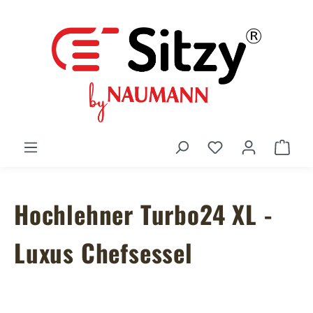
Zum Hauptinhalt springen
Du hast 0 Produ
Ware
Hochlehner Turbo24 XL -
Luxus Chefsessel