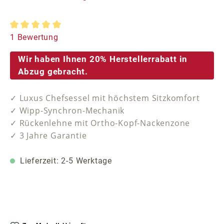
Durchschnittliche Bewertung von 5 von 5 Sternen
1 Bewertung
Wir haben Ihnen 20% Herstellerrabatt in
Abzug gebracht.
✓ Luxus Chefsessel mit höchstem Sitzkomfort
✓ Wipp-Synchron-Mechanik
✓ Rückenlehne mit Ortho-Kopf-Nackenzone
✓ 3 Jahre Garantie
Lieferzeit: 2-5 Werktage