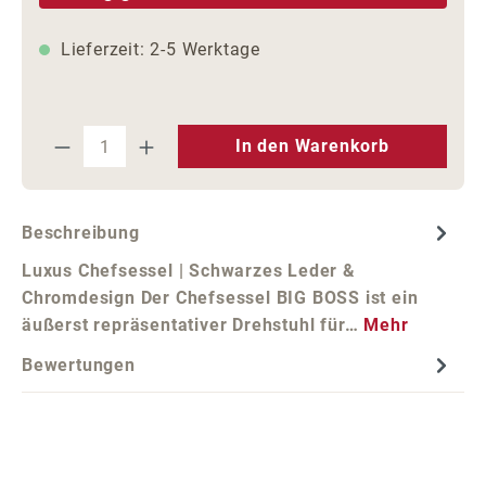
Lieferzeit: 2-5 Werktage
Produkt Anzahl: Gib den gewünschten We
In den Warenkorb
Beschreibung
Luxus Chefsessel | Schwarzes Leder &
Chromdesign Der Chefsessel BIG BOSS ist ein
äußerst repräsentativer Drehstuhl für…
Mehr
Bewertungen