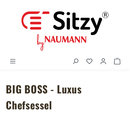
Zum Hauptinhalt springen
Du hast 0 Produ
Ware
BIG BOSS - Luxus
Chefsessel