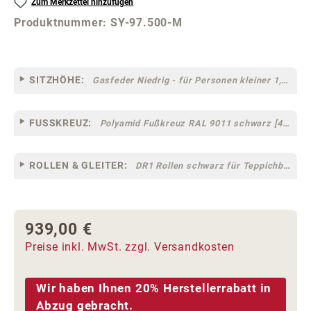
Zum Merkzettel hinzufügen
Produktnummer:
SY-97.500-M
SITZHÖHE:
Gasfeder Niedrig - für Personen kleiner 1,60 m
FUSSKREUZ:
Polyamid Fußkreuz RAL 9011 schwarz [44]
ROLLEN & GLEITER:
DR1 Rollen schwarz für Teppichböden [10]
939,00 €
Regulärer Preis:
Preise inkl. MwSt. zzgl. Versandkosten
Wir haben Ihnen 20% Herstellerrabatt in
Abzug gebracht.