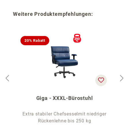
Produktgalerie überspringen
Weitere Produktempfehlungen:
20% Rabatt
Giga - XXXL-Bürostuhl
Extra stabiler Chefsesselmit niedriger
Rückenlehne bis 250 kg