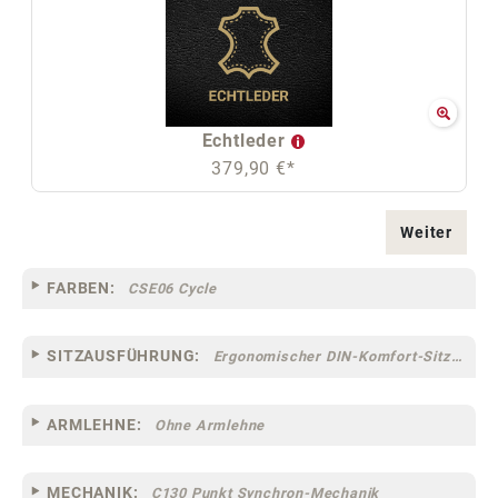
Echtleder
379,90 €*
Weiter
FARBEN:
CSE06 Cycle
SITZAUSFÜHRUNG:
Ergonomischer DIN-Komfort-Sitz [75]
ARMLEHNE:
Ohne Armlehne
MECHANIK:
C130 Punkt Synchron-Mechanik