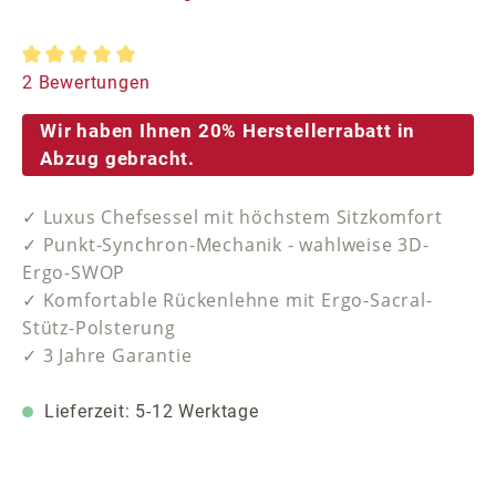
Durchschnittliche Bewertung von 5 von 5 Sternen
2 Bewertungen
Wir haben Ihnen 20% Herstellerrabatt in
Abzug gebracht.
✓ Luxus Chefsessel mit höchstem Sitzkomfort
✓ Punkt-Synchron-Mechanik - wahlweise 3D-
Ergo-SWOP
✓ Komfortable Rückenlehne mit Ergo-Sacral-
Stütz-Polsterung
✓ 3 Jahre Garantie
Lieferzeit: 5-12 Werktage