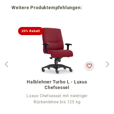
Produktgalerie überspringen
Weitere Produktempfehlungen:
20% Rabatt
Halblehner Turbo L - Luxus
Chefsessel
Luxus Chefsessel mit niedriger
Rückenlehne bis 125 kg