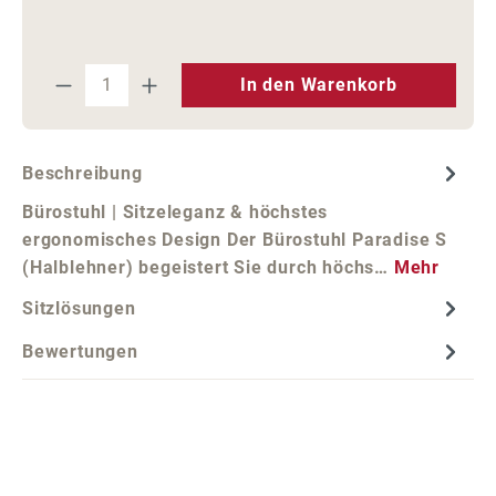
Produkt Anzahl: Gib den gewünschten We
In den Warenkorb
Beschreibung
Bürostuhl | Sitzeleganz & höchstes
ergonomisches Design Der Bürostuhl Paradise S
(Halblehner) begeistert Sie durch höchs…
Mehr
Sitzlösungen
Bewertungen