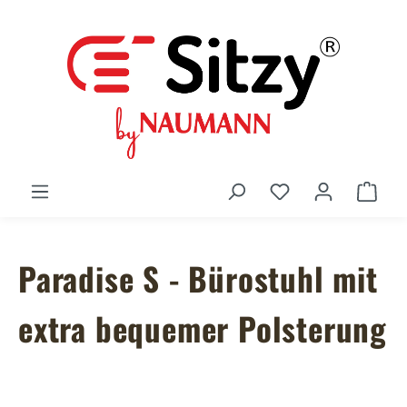
Zum Hauptinhalt springen
Du hast 0 Produ
Ware
Paradise S - Bürostuhl mit
extra bequemer Polsterung