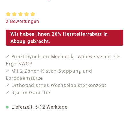
Durchschnittliche Bewertung von 5 von 5 Sternen
2 Bewertungen
Wir haben Ihnen 20% Herstellerrabatt in
Abzug gebracht.
✓ Punkt-Synchron-Mechanik - wahlweise mit 3D-
Ergo-SWOP
✓ Mit 2-Zonen-Kissen-Steppung und
Lordosenstütze
✓ Orthopädisches Wechselpolsterkonzept
✓ 3 Jahre Garantie
Lieferzeit: 5-12 Werktage