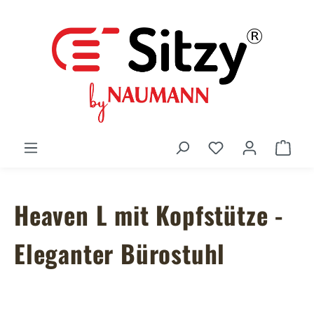
Zum Hauptinhalt springen
Du hast 0 Produ
Ware
Heaven L mit Kopfstütze -
Eleganter Bürostuhl