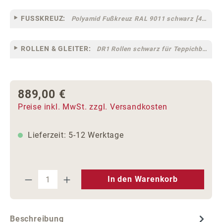
FUSSKREUZ:
Polyamid Fußkreuz RAL 9011 schwarz [44]
ROLLEN & GLEITER:
DR1 Rollen schwarz für Teppichböden [10]
889,00 €
Regulärer Preis:
Preise inkl. MwSt. zzgl. Versandkosten
Lieferzeit: 5-12 Werktage
Produkt Anzahl: Gib den gewünschten We
In den Warenkorb
Beschreibung