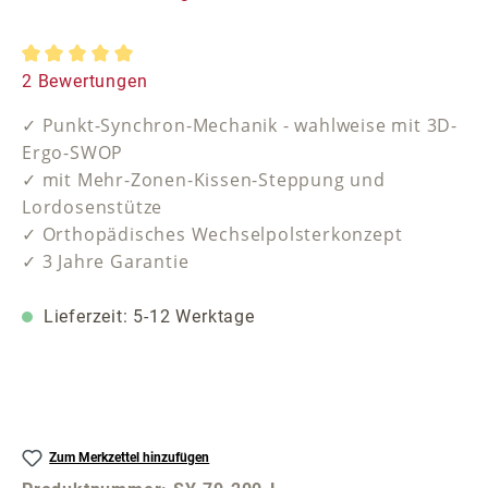
Durchschnittliche Bewertung von 5 von 5 Sternen
2 Bewertungen
✓ Punkt-Synchron-Mechanik - wahlweise mit 3D-
Ergo-SWOP
✓ mit Mehr-Zonen-Kissen-Steppung und
Lordosenstütze
✓ Orthopädisches Wechselpolsterkonzept
✓ 3 Jahre Garantie
Lieferzeit: 5-12 Werktage
Zum Merkzettel hinzufügen